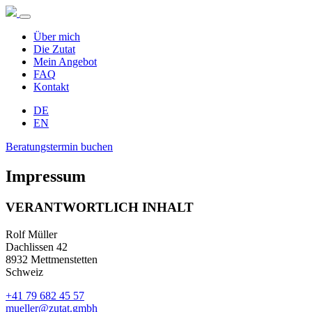
Zum
Inhalt
springen
Über mich
Die Zutat
Mein Angebot
FAQ
Kontakt
DE
EN
Beratungstermin buchen
Impressum
VERANTWORTLICH INHALT
Rolf Müller
Dachlissen 42
8932 Mettmenstetten
Schweiz
+41 79 682 45 57
mueller@zutat.gmbh